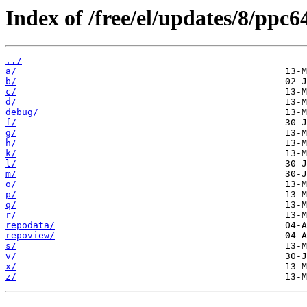
Index of /free/el/updates/8/ppc64
../
a/
b/
c/
d/
debug/
f/
g/
h/
k/
l/
m/
o/
p/
q/
r/
repodata/
repoview/
s/
v/
x/
z/