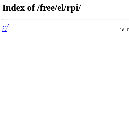
Index of /free/el/rpi/
../
8/